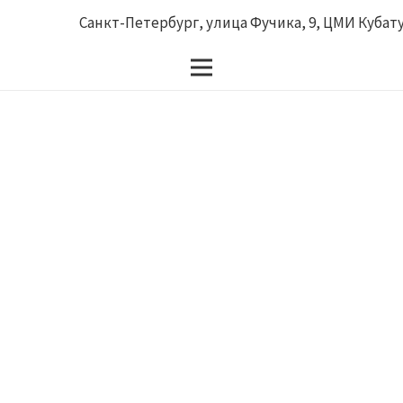
Санкт-Петербург, улица Фучика, 9, ЦМИ Кубатур
Portfolio
Experience of over 10 years of successful projects on
creating unique and modern interior designs all over
the world