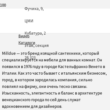
Фучика, 9,
MILLDUE
ЦМИ
Кубатура, 2
Видео
Каталоги
этаж, секция
Milldue — это бренд изящной сантехники, который
2Б 323
специализируется на мебели для ванных комнат. Он
появился в 1976 году в городе Кастельфранко Венето в
Италии. Как это часто бывает с итальянским бизнесом,
город, в котором зародилась компания, сильно
повлиял на фирму, они очень тесно связаны.
Изысканность, элегантность и баланс в архитектуре
венецианского города по сей день служат
вдохновением для дизайнеров.